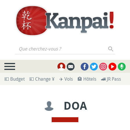
Que cherchez-vous ?
💶 Budget
💴 Change ¥
✈️ Vols
🏨 Hôtels
🚄 JR Pass
🪪
DOA