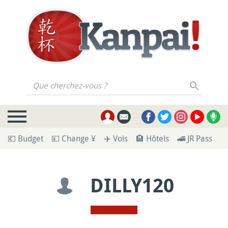
Que cherchez-vous ?
💶 Budget
💴 Change ¥
✈️ Vols
🏨 Hôtels
🚄 JR Pass
🪪
DILLY120