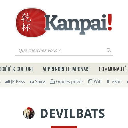
 cherchez-vous ?
OCIÉTÉ & CULTURE
APPRENDRE LE JAPONAIS
COMMUNAUTÉ
s
🚄 JR Pass
🪪 Suica
💁 Guides privés
🛜 Wifi
📱 eSim
DEVILBATS