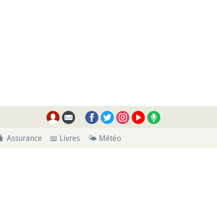
🧳 Assurance
📖 Livres
🌤 Météo