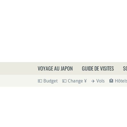
Que
VOYAGE AU JAPON
GUIDE DE VISITES
S
💶 Budget
💴 Change ¥
✈️ Vols
🏨 Hôtel