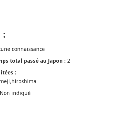
 :
une connaissance
2
ps total passé au Japon :
itées :
imeji,hiroshima
Non indiqué