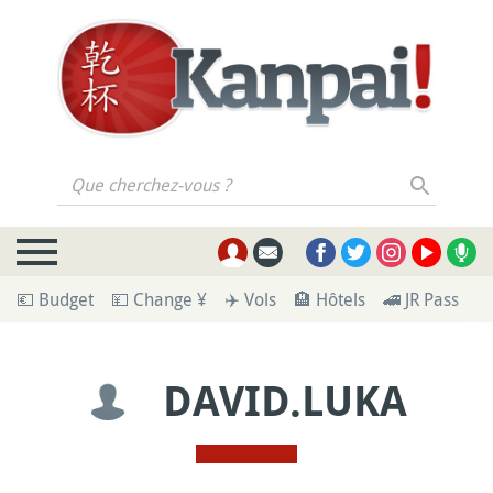
Que cherchez-vous ?
💶 Budget
💴 Change ¥
✈️ Vols
🏨 Hôtels
🚄 JR Pass
🪪
DAVID.LUKA