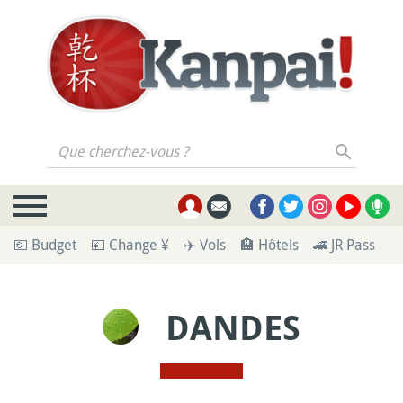
Que cherchez-vous ?
💶 Budget
💴 Change ¥
✈️ Vols
🏨 Hôtels
🚄 JR Pass
🪪
DANDES