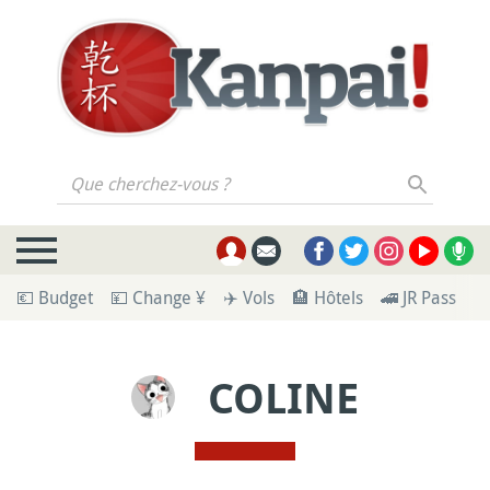
Que cherchez-vous ?
💶 Budget
💴 Change ¥
✈️ Vols
🏨 Hôtels
🚄 JR Pass
🪪
COLINE