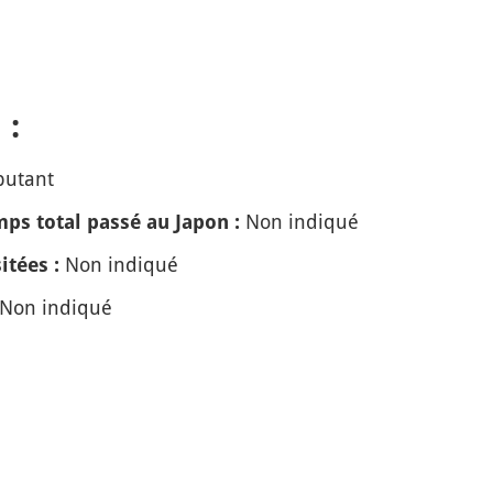
 :
butant
Non indiqué
ps total passé au Japon :
Non indiqué
itées :
Non indiqué