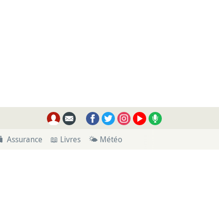
🧳 Assurance
📖 Livres
🌤 Météo