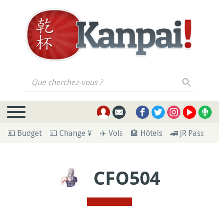
Que cherchez-vous ?
💶 Budget
💴 Change ¥
✈️ Vols
🏨 Hôtels
🚄 JR Pass
🪪
CFO504