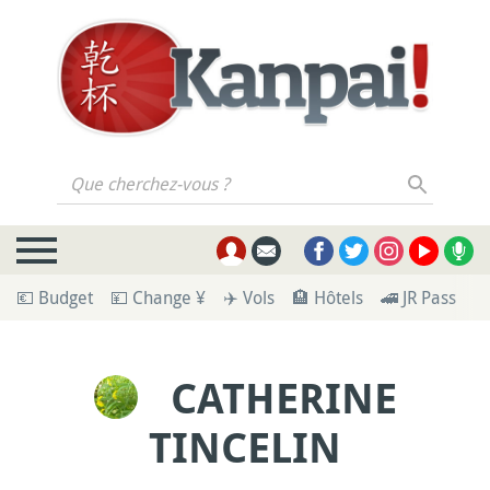
Que cherchez-vous ?
💶 Budget
💴 Change ¥
✈️ Vols
🏨 Hôtels
🚄 JR Pass
🪪
CATHERINE
TINCELIN