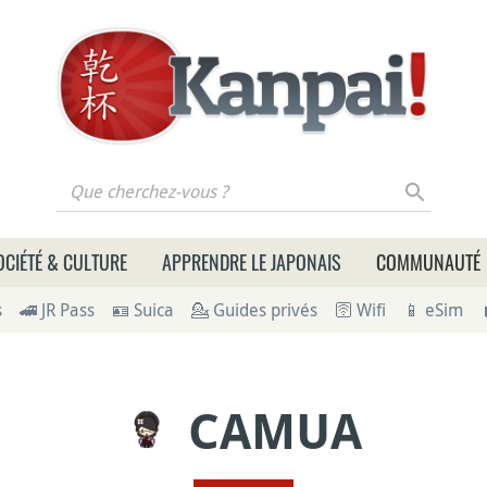
 cherchez-vous ?
OCIÉTÉ & CULTURE
APPRENDRE LE JAPONAIS
COMMUNAUTÉ
s
🚄 JR Pass
🪪 Suica
💁 Guides privés
🛜 Wifi
📱 eSim
CAMUA