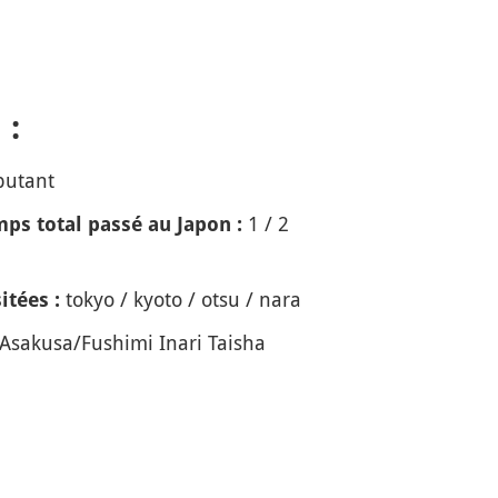
 :
butant
1 / 2
ps total passé au Japon :
tokyo / kyoto / otsu / nara
itées :
Asakusa/Fushimi Inari Taisha