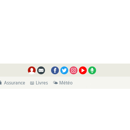
🧳 Assurance
📖 Livres
🌤 Météo