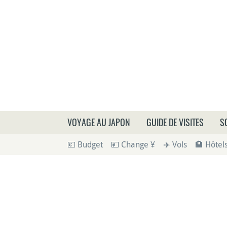
Que
VOYAGE AU JAPON
GUIDE DE VISITES
S
💶 Budget
💴 Change ¥
✈️ Vols
🏨 Hôtel