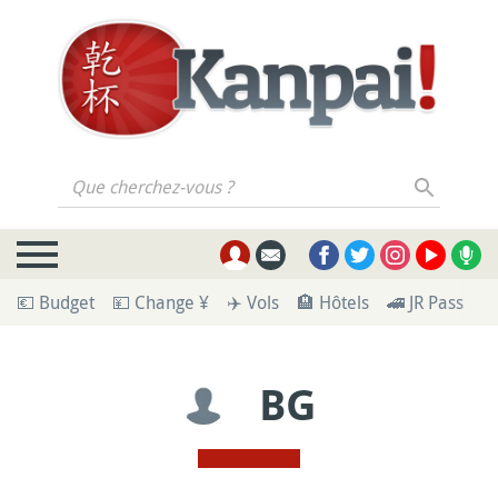
Que cherchez-vous ?
💶 Budget
💴 Change ¥
✈️ Vols
🏨 Hôtels
🚄 JR Pass
🪪
BG