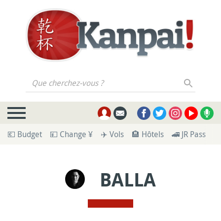
Que cherchez-vous ?
💶 Budget
💴 Change ¥
✈️ Vols
🏨 Hôtels
🚄 JR Pass
🪪
BALLA