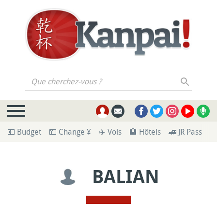
Que cherchez-vous ?
💶 Budget
💴 Change ¥
✈️ Vols
🏨 Hôtels
🚄 JR Pass
🪪
BALIAN