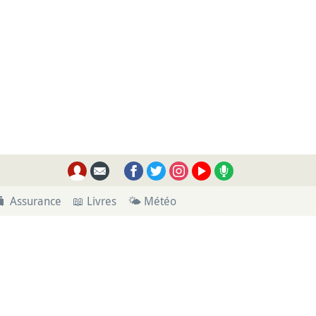
🧳 Assurance
📖 Livres
🌤 Météo