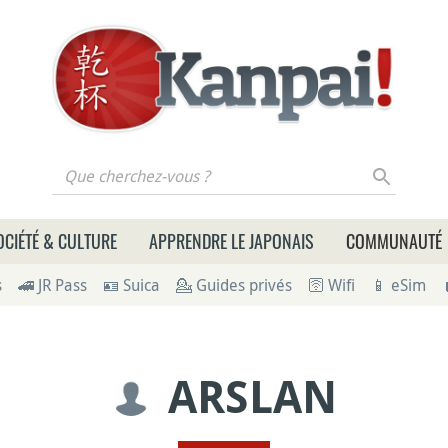
 cherchez-vous ?
OCIÉTÉ & CULTURE
APPRENDRE LE JAPONAIS
COMMUNAUTÉ
s
🚄 JR Pass
🪪 Suica
💁 Guides privés
🛜 Wifi
📱 eSim
ARSLAN