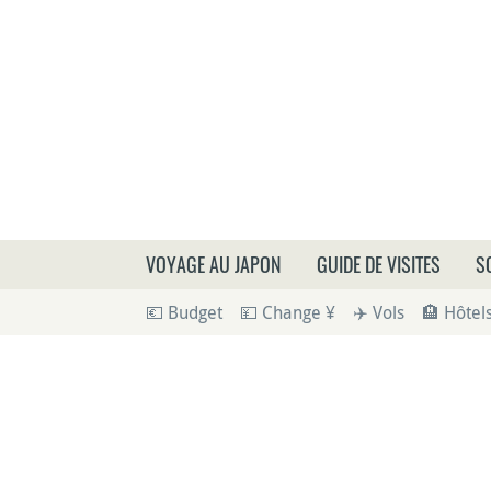
Que
VOYAGE AU JAPON
GUIDE DE VISITES
S
💶 Budget
💴 Change ¥
✈️ Vols
🏨 Hôtel