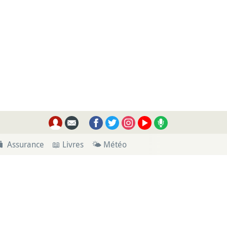
🧳 Assurance
📖 Livres
🌤 Météo