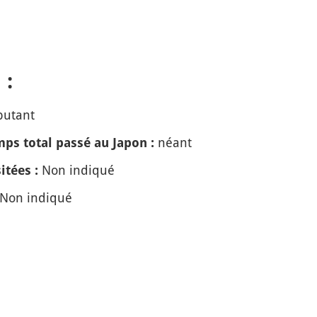
 :
butant
néant
ps total passé au Japon :
Non indiqué
itées :
Non indiqué