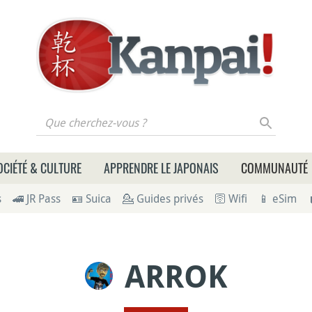
 cherchez-vous ?
OCIÉTÉ & CULTURE
APPRENDRE LE JAPONAIS
COMMUNAUTÉ
s
🚄 JR Pass
🪪 Suica
💁 Guides privés
🛜 Wifi
📱 eSim
ARROK