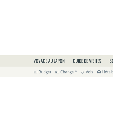
Que
VOYAGE AU JAPON
GUIDE DE VISITES
S
💶 Budget
💴 Change ¥
✈️ Vols
🏨 Hôtel