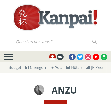
Que cherchez-vous ?
💶 Budget
💴 Change ¥
✈️ Vols
🏨 Hôtels
🚄 JR Pass
🪪
ANZU