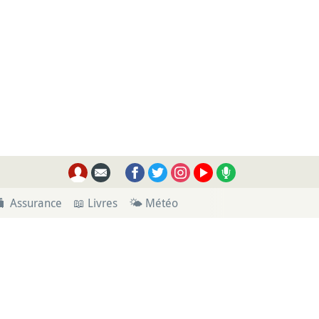
🧳 Assurance
📖 Livres
🌤 Météo