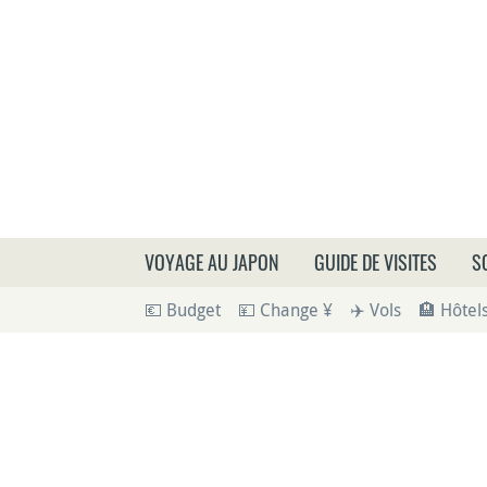
Que
VOYAGE AU JAPON
GUIDE DE VISITES
S
💶 Budget
💴 Change ¥
✈️ Vols
🏨 Hôtel