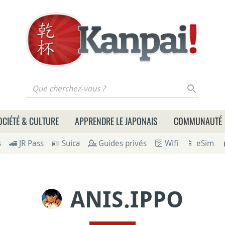
 cherchez-vous ?
OCIÉTÉ & CULTURE
APPRENDRE LE JAPONAIS
COMMUNAUTÉ
s
🚄 JR Pass
🪪 Suica
💁 Guides privés
🛜 Wifi
📱 eSim
ANIS.IPPO