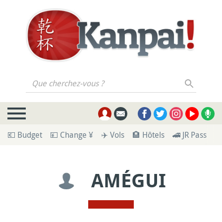
Que cherchez-vous ?
💶 Budget
💴 Change ¥
✈️ Vols
🏨 Hôtels
🚄 JR Pass
🪪
AMÉGUI