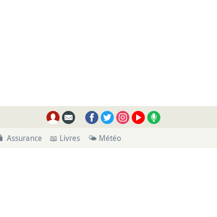
🧳 Assurance
📖 Livres
🌤 Météo