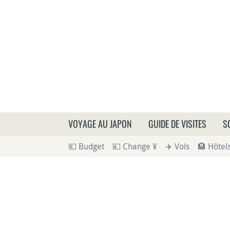
Que
VOYAGE AU JAPON
GUIDE DE VISITES
S
💶 Budget
💴 Change ¥
✈️ Vols
🏨 Hôtel