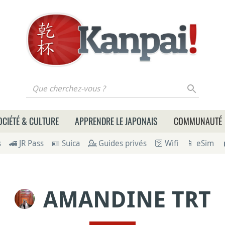
 cherchez-vous ?
OCIÉTÉ & CULTURE
APPRENDRE LE JAPONAIS
COMMUNAUTÉ
s
🚄 JR Pass
🪪 Suica
💁 Guides privés
🛜 Wifi
📱 eSim
AMANDINE TRT