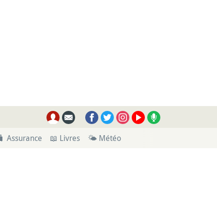
🧳 Assurance
📖 Livres
🌤 Météo