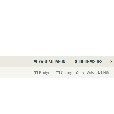
Que
VOYAGE AU JAPON
GUIDE DE VISITES
S
💶 Budget
💴 Change ¥
✈️ Vols
🏨 Hôtel