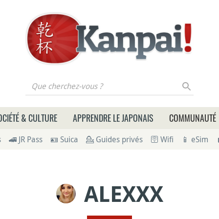
 cherchez-vous ?
OCIÉTÉ & CULTURE
APPRENDRE LE JAPONAIS
COMMUNAUTÉ
s
🚄 JR Pass
🪪 Suica
💁 Guides privés
🛜 Wifi
📱 eSim
ALEXXX