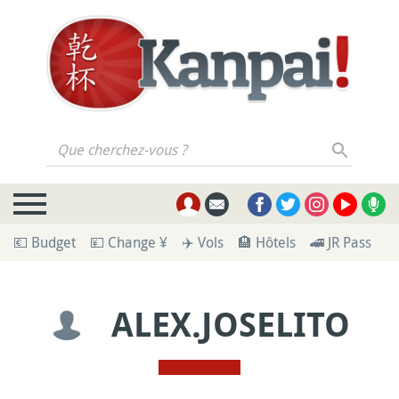
Que cherchez-vous ?
💶 Budget
💴 Change ¥
✈️ Vols
🏨 Hôtels
🚄 JR Pass
🪪
ALEX.JOSELITO