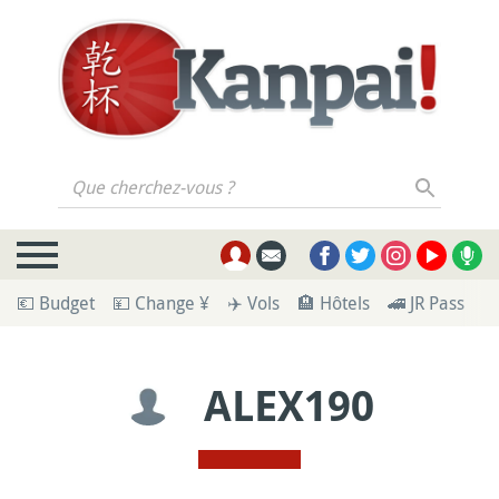
Que cherchez-vous ?
💶 Budget
💴 Change ¥
✈️ Vols
🏨 Hôtels
🚄 JR Pass
🪪
ALEX190