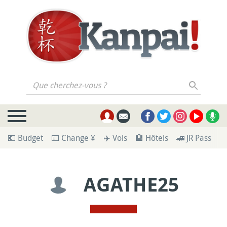
Que cherchez-vous ?
💶 Budget
💴 Change ¥
✈️ Vols
🏨 Hôtels
🚄 JR Pass
🪪
AGATHE25