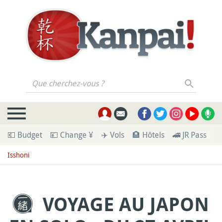
Que cherchez-vous ?
💶 Budget
💴 Change ¥
✈️ Vols
🏨 Hôtels
🚄 JR Pass
🪪
Isshoni
VOYAGE AU JAPON