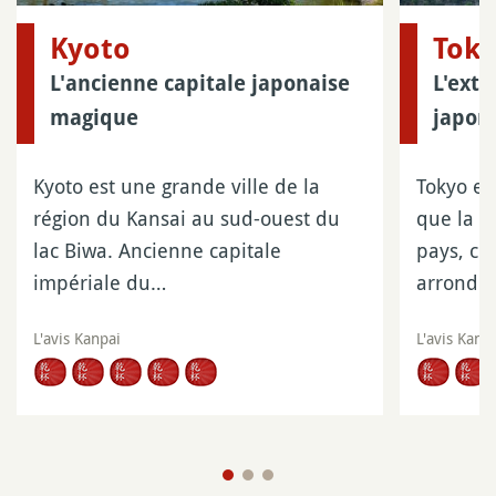
Kyoto
Tok
L'ancienne capitale japonaise
L'extr
magique
japona
Kyoto est une grande ville de la
Tokyo es
région du Kansai au sud-ouest du
que la p
lac Biwa. Ancienne capitale
pays, c
impériale du…
arrondi
L'avis Kanpai
L'avis Kanp