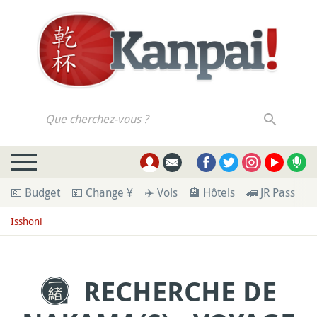
Que cherchez-vous ?
💶 Budget
💴 Change ¥
✈️ Vols
🏨 Hôtels
🚄 JR Pass
🪪
Isshoni
RECHERCHE DE