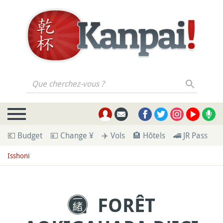
Que cherchez-vous ?
💶 Budget
💴 Change ¥
✈️ Vols
🏨 Hôtels
🚄 JR Pass
🪪
Isshoni
FORÊT