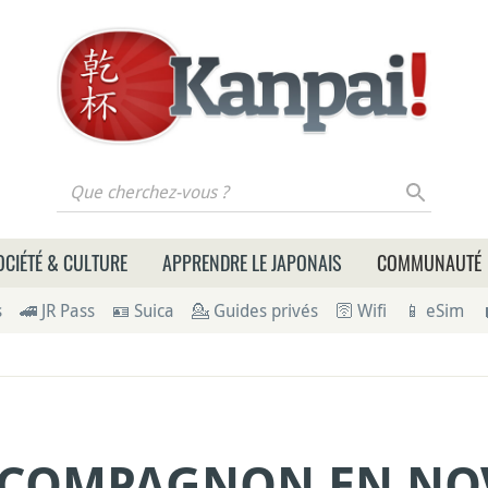
 cherchez-vous ?
OCIÉTÉ & CULTURE
APPRENDRE LE JAPONAIS
COMMUNAUTÉ
s
🚄 JR Pass
🪪 Suica
💁 Guides privés
🛜 Wifi
📱 eSim
 COMPAGNON EN NO