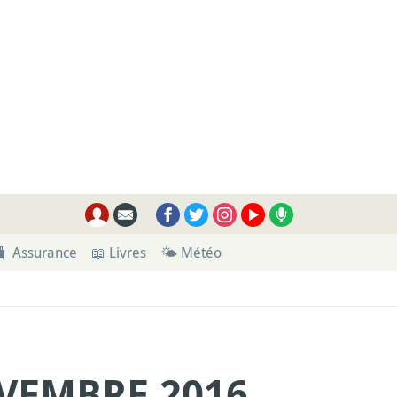
🧳 Assurance
📖 Livres
🌤 Météo
VEMBRE 2016