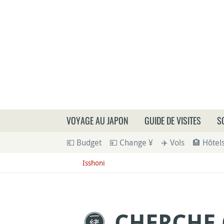
Que
VOYAGE AU JAPON
GUIDE DE VISITES
S
💶 Budget
💴 Change ¥
✈️ Vols
🏨 Hôtel
Isshoni
CHERCHE