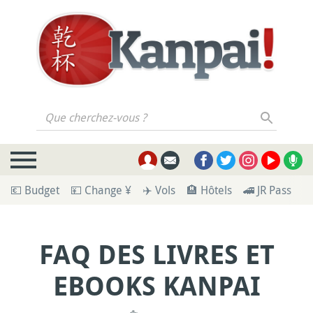
Que cherchez-vous ?
💶 Budget
💴 Change ¥
✈️ Vols
🏨 Hôtels
🚄 JR Pass
🪪
FAQ DES LIVRES ET
EBOOKS KANPAI