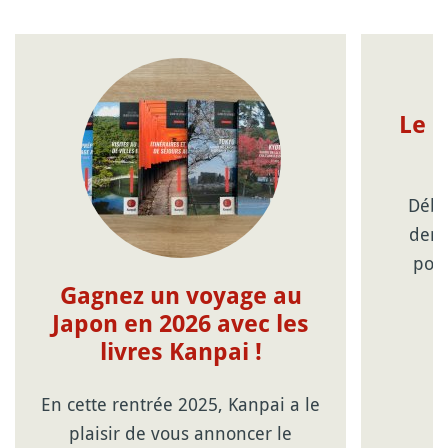
Le 
p
Début
demi
podc
m
Gagnez un voyage au
Japon en 2026 avec les
livres Kanpai !
En cette rentrée 2025, Kanpai a le
plaisir de vous annoncer le