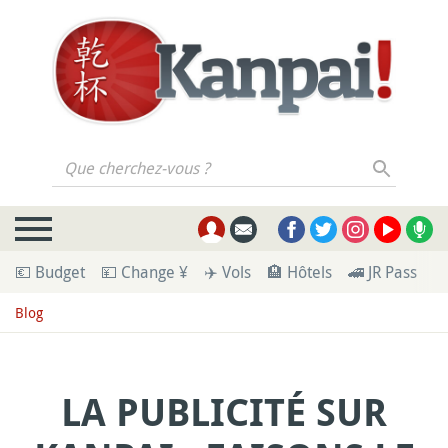
Que cherchez-vous ?
💶 Budget
💴 Change ¥
✈️ Vols
🏨 Hôtels
🚄 JR Pass
🪪
Blog
LA PUBLICITÉ SUR