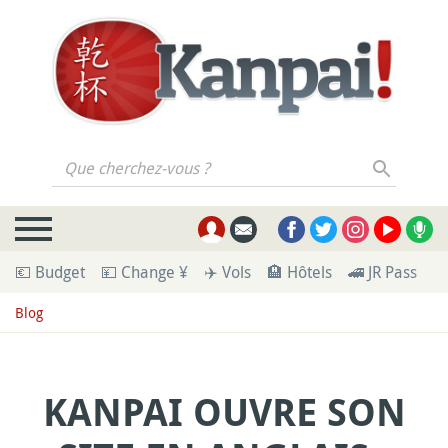
Que cherchez-vous ?
💶 Budget
💴 Change ¥
✈️ Vols
🏨 Hôtels
🚄 JR Pass
🪪
Blog
KANPAI OUVRE SON