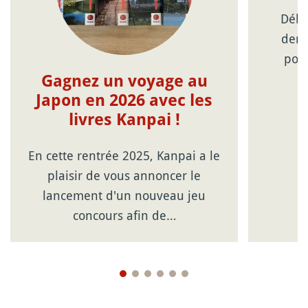
Début
demi
podc
m
Gagnez un voyage au
Japon en 2026 avec les
livres Kanpai !
En cette rentrée 2025, Kanpai a le
plaisir de vous annoncer le
lancement d'un nouveau jeu
concours afin de…