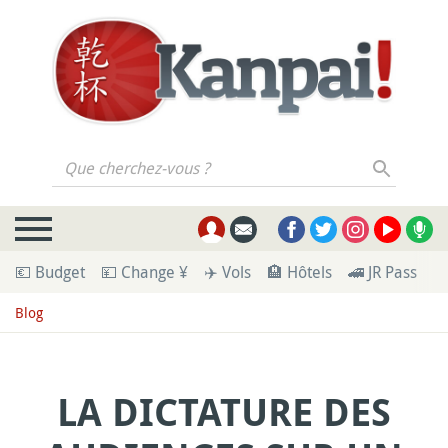
Que cherchez-vous ?
💶 Budget
💴 Change ¥
✈️ Vols
🏨 Hôtels
🚄 JR Pass
🪪
Blog
LA DICTATURE DES