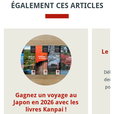
ÉGALEMENT CES ARTICLES
Le 
p
Début
demi
podc
m
Gagnez un voyage au
Japon en 2026 avec les
livres Kanpai !