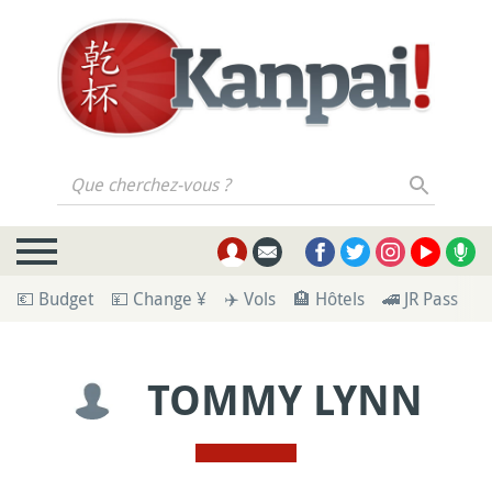
Que cherchez-vous ?
💶 Budget
💴 Change ¥
✈️ Vols
🏨 Hôtels
🚄 JR Pass
🪪
TOMMY LYNN