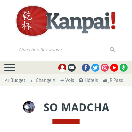
Que cherchez-vous ?
💶 Budget
💴 Change ¥
✈️ Vols
🏨 Hôtels
🚄 JR Pass
🪪
SO MADCHA