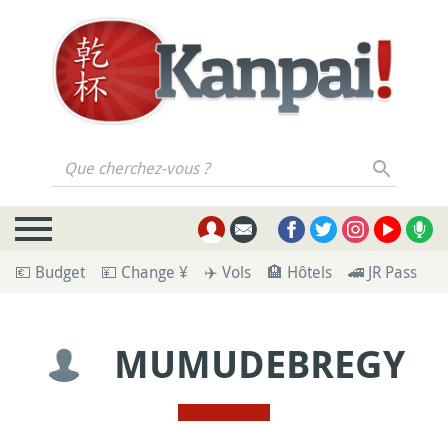
Que cherchez-vous ?
💶 Budget
💴 Change ¥
✈️ Vols
🏨 Hôtels
🚄 JR Pass
🪪
MUMUDEBREGY