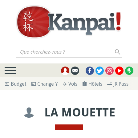
Que cherchez-vous ?
💶 Budget
💴 Change ¥
✈️ Vols
🏨 Hôtels
🚄 JR Pass
🪪
LA MOUETTE