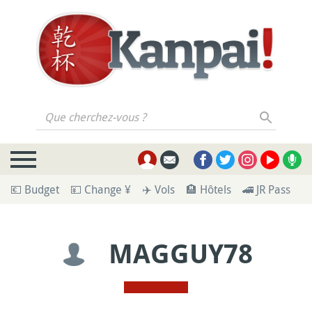
Que cherchez-vous ?
💶 Budget
💴 Change ¥
✈️ Vols
🏨 Hôtels
🚄 JR Pass
🪪
MAGGUY78