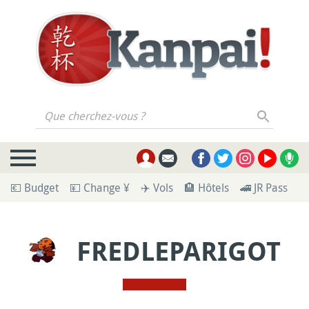
Que cherchez-vous ?
💶 Budget
💴 Change ¥
✈️ Vols
🏨 Hôtels
🚄 JR Pass
🪪
FREDLEPARIGOT