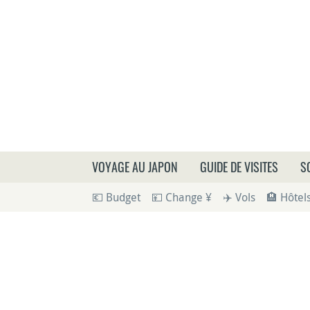
Que
VOYAGE AU JAPON
GUIDE DE VISITES
S
💶 Budget
💴 Change ¥
✈️ Vols
🏨 Hôtel