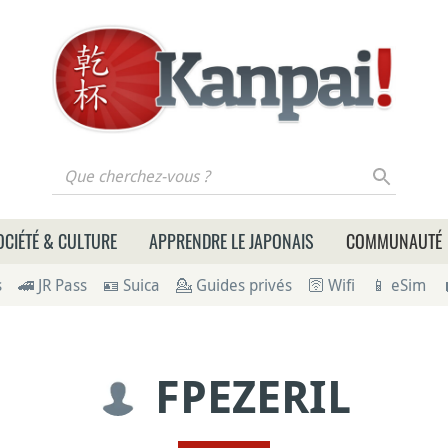
 cherchez-vous ?
OCIÉTÉ & CULTURE
APPRENDRE LE JAPONAIS
COMMUNAUTÉ
s
🚄 JR Pass
🪪 Suica
💁 Guides privés
🛜 Wifi
📱 eSim
FPEZERIL