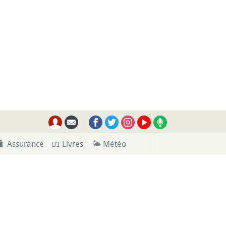
🧳 Assurance
📖 Livres
🌤 Météo