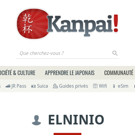
 cherchez-vous ?
OCIÉTÉ & CULTURE
APPRENDRE LE JAPONAIS
COMMUNAUTÉ
s
🚄 JR Pass
🪪 Suica
💁 Guides privés
🛜 Wifi
📱 eSim
ELNINIO