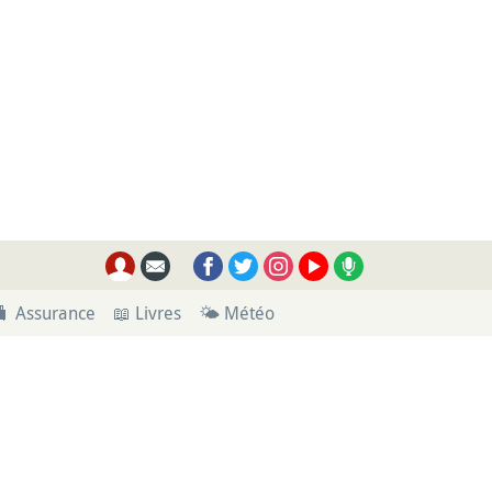
🧳 Assurance
📖 Livres
🌤 Météo