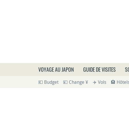
Que
VOYAGE AU JAPON
GUIDE DE VISITES
S
💶 Budget
💴 Change ¥
✈️ Vols
🏨 Hôtel