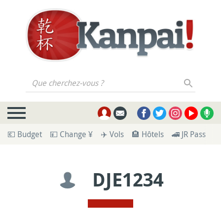
Que cherchez-vous ?
💶 Budget
💴 Change ¥
✈️ Vols
🏨 Hôtels
🚄 JR Pass
🪪
DJE1234