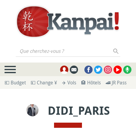
Que cherchez-vous ?
💶 Budget
💴 Change ¥
✈️ Vols
🏨 Hôtels
🚄 JR Pass
🪪
DIDI_PARIS