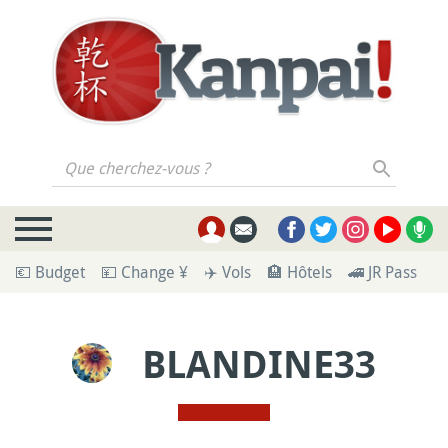
Que cherchez-vous ?
💶 Budget
💴 Change ¥
✈️ Vols
🏨 Hôtels
🚄 JR Pass
🪪
BLANDINE33