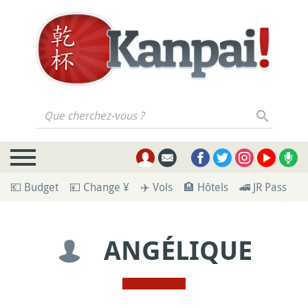
Que cherchez-vous ?
💶 Budget
💴 Change ¥
✈️ Vols
🏨 Hôtels
🚄 JR Pass
🪪
ANGÉLIQUE