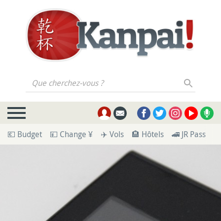
Que cherchez-vous ?
💶 Budget
💴 Change ¥
✈️ Vols
🏨 Hôtels
🚄 JR Pass
🪪