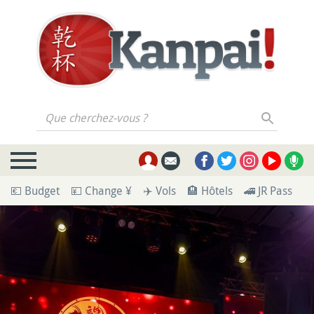
Que cherchez-vous ?
💶 Budget
💴 Change ¥
✈️ Vols
🏨 Hôtels
🚄 JR Pass
🪪