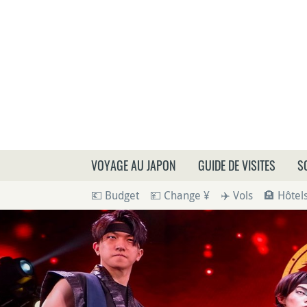
Que
VOYAGE AU JAPON
GUIDE DE VISITES
S
💶 Budget
💴 Change ¥
✈️ Vols
🏨 Hôtel