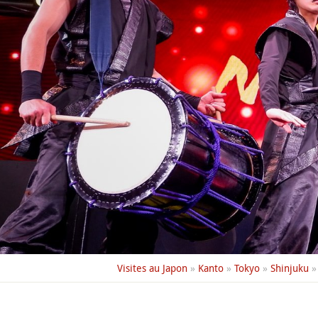
Visites au Japon
»
Kanto
»
Tokyo
»
Shinjuku
»