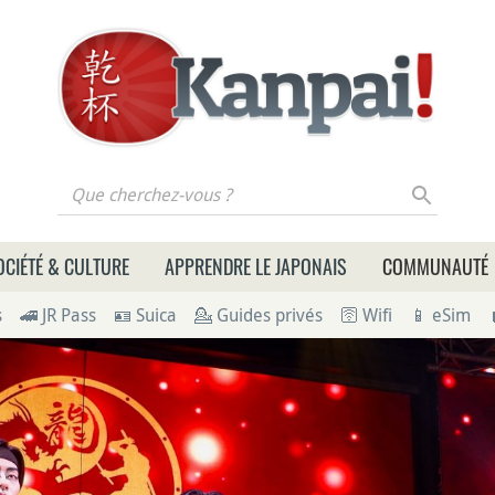
 cherchez-vous ?
OCIÉTÉ & CULTURE
APPRENDRE LE JAPONAIS
COMMUNAUTÉ
s
🚄 JR Pass
🪪 Suica
💁 Guides privés
🛜 Wifi
📱 eSim