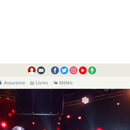
🧳 Assurance
📖 Livres
🌤 Météo