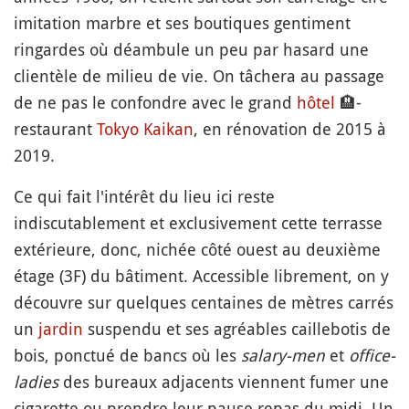
imitation marbre et ses boutiques gentiment
ringardes où déambule un peu par hasard une
clientèle de milieu de vie. On tâchera au passage
de ne pas le confondre avec le grand
hôtel
🏨
-
restaurant
Tokyo Kaikan
, en rénovation de 2015 à
2019.
Ce qui fait l'intérêt du lieu ici reste
indiscutablement et exclusivement cette terrasse
extérieure, donc, nichée côté ouest au deuxième
étage (3F) du bâtiment. Accessible librement, on y
découvre sur quelques centaines de mètres carrés
un
jardin
suspendu et ses agréables caillebotis de
bois, ponctué de bancs où les
salary-men
et
office-
ladies
des bureaux adjacents viennent fumer une
cigarette ou prendre leur pause repas du midi. Un