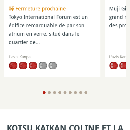
🚧 Fermeture prochaine
Muji Gin
Tokyo International Forum est un
grand ma
édifice remarquable de par son
des prod
atrium en verre, situé dans le
quartier de…
L'avis Kanpai
L'avis Kanp
KOTSU KAIKAN COLINE ET LA