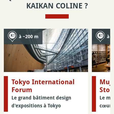
KAIKAN COLINE ?
à ~200 m
à 
Tokyo International
Muji
Forum
Stor
Le grand bâtiment design
Le mi
d'expositions à Tokyo
cœur 