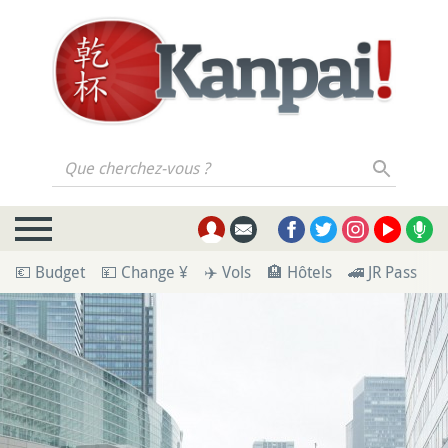
Que cherchez-vous ?
💶 Budget
💴 Change ¥
✈️ Vols
🏨 Hôtels
🚄 JR Pass
🪪