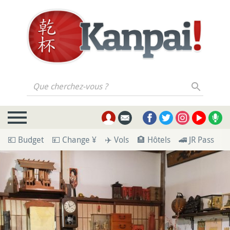
Que cherchez-vous ?
💶 Budget
💴 Change ¥
✈️ Vols
🏨 Hôtels
🚄 JR Pass
🪪