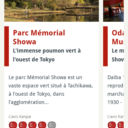
Parc Mémorial
Odai
Showa
Mus
L'immense poumon vert à
Le mu
l'ouest de Tokyo
Showa
Le parc Mémorial Showa est un
Daiba 1-
vaste espace vert situé à Tachikawa,
reproduc
à l’ouest de Tokyo, dans
marchan
l’agglomération…
1930 - 1
L'avis Kanpai
L'avis Kanp