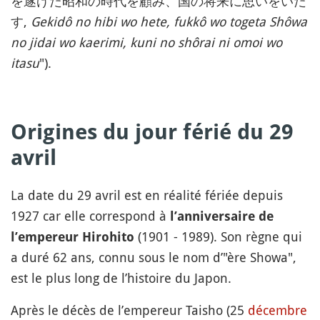
を遂げた昭和の時代を顧み、国の将来に思いをいた
す,
Gekidô no hibi wo hete, fukkô wo togeta Shôwa
no jidai wo kaerimi, kuni no shôrai ni omoi wo
itasu
").
Origines du jour férié du 29
avril
La date du 29 avril est en réalité fériée depuis
1927 car elle correspond à
l’anniversaire de
(1901 - 1989). Son règne qui
l’empereur Hirohito
a duré 62 ans, connu sous le nom d’"ère Showa",
est le plus long de l’histoire du Japon.
Après le décès de l’empereur Taisho (25
décembre