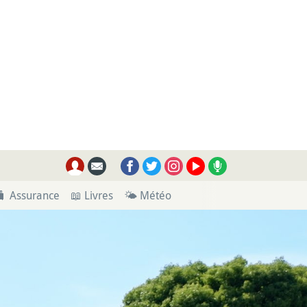
🧳 Assurance
📖 Livres
🌤 Météo