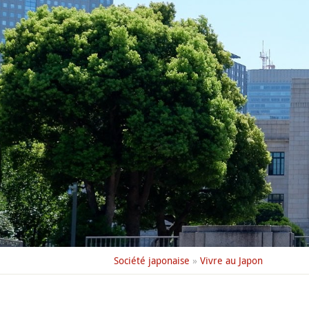
Société japonaise
»
Vivre au Japon