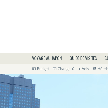
Que
VOYAGE AU JAPON
GUIDE DE VISITES
S
💶 Budget
💴 Change ¥
✈️ Vols
🏨 Hôtel