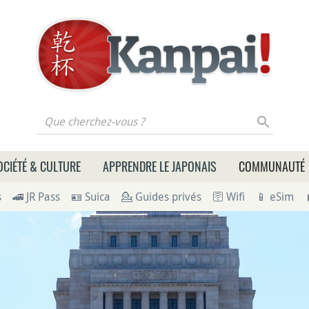
 cherchez-vous ?
OCIÉTÉ & CULTURE
APPRENDRE LE JAPONAIS
COMMUNAUTÉ
s
🚄 JR Pass
🪪 Suica
💁 Guides privés
🛜 Wifi
📱 eSim