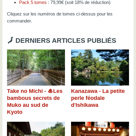
Pack 5 tomes
: 79,99€ (soit 18% de réduction)
Cliquez sur les numéros de tomes ci-dessus pour les
commander.
🗾 DERNIERS ARTICLES PUBLIÉS
Take no Michi - 🎍Les
Kanazawa - La petite
bambous secrets de
perle féodale
Muko au sud de
d'Ishikawa
Kyoto